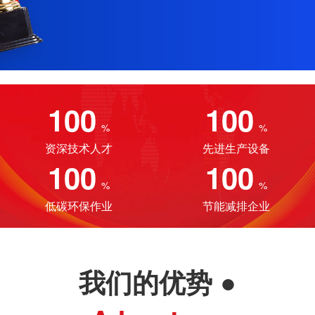
100
100
%
%
资深技术人才
先进生产设备
100
100
%
%
低碳环保作业
节能减排企业
我们的优势
●